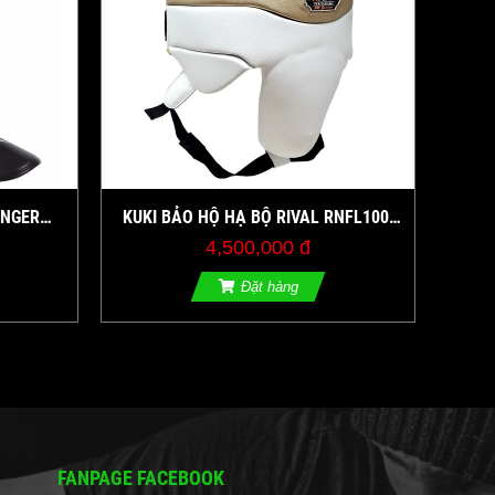
ENGER
KUKI BẢO HỘ HẠ BỘ RIVAL RNFL100
N/TRẮNG
PROFESSIONAL NO-FOUL PROTECTOR
4,500,000 đ
Đặt hàng
FANPAGE FACEBOOK