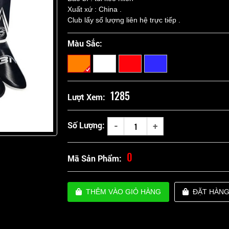
Xuất xứ : China .
Club lấy số lượng liên hệ trực tiếp .
Màu Sắc:
1285
Lượt Xem:
-
+
Số Lượng:
0
Mã Sản Phẩm:
THÊM VÀO GIỎ HÀNG
ĐẶT HÀN