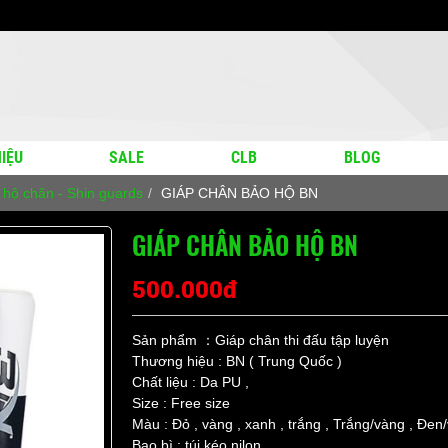
IỆU
SALE
CLB
BLOG
 hộ chân - Shin guards
GIÁP CHÂN BẢO HỘ BN
GIÁP CHÂN BẢO HỘ BN
500.000đ
Sản phẩm ：Giáp chân thi đấu tập luyện
Thương hiệu : BN ( Trung Quốc )
Chất liệu : Da PU ,
Size : Free size
Màu : Đỏ , vàng , xanh , trắng , Trắng/vàng , Đe
Bao bì : túi kéo nilon