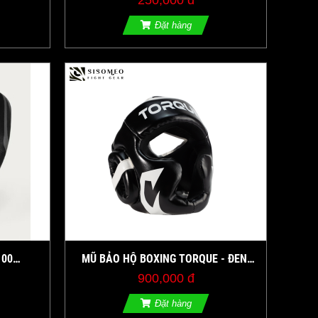
250,000 đ
Đặt hàng
100
MŨ BẢO HỘ BOXING TORQUE - ĐEN
AR
TRẮNG
900,000 đ
Đặt hàng