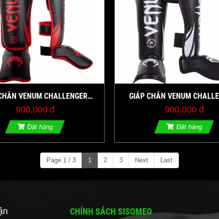
 CHÂN VENUM CHALLENGER
GIÁP CHÂN VENUM CHALL
DUP SHIN GUARDS ĐEN/ĐỎ
STANDUP SHIN GUARDS - ĐE
900,000 đ
900,000 đ
Đặt hàng
Đặt hàng
Page 1 / 3
1
2
3
Next
Last
ận
CHÍNH SÁCH SISOMEO