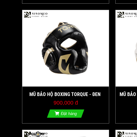
MŨ BẢO HỘ BOXING TORQUE - ĐEN
MŨ BẢO 
900,000 đ
Đặt hàng