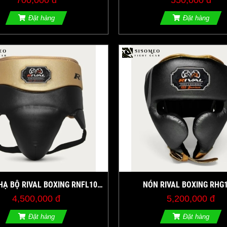
700,000 đ
550,000 đ
Đặt hàng
Đặt hàng
HẠ BỘ RIVAL BOXING RNFL100
NÓN RIVAL BOXING RHG
ONAL PROTECTOR WITH LACES
PROFESSIONAL HEADGE
4,500,000 đ
5,200,000 đ
Đặt hàng
Đặt hàng