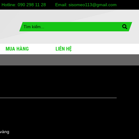
Hotline:
090 298 11 28
Email:
sisomeo113@gmail.com
MUA HÀNG
LIÊN HỆ
n/vàng