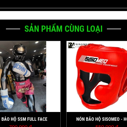
SẢN PHẨM CÙNG LOẠI
 BẢO HỘ SSM FULL FACE
NÓN BẢO HỘ SISOMEO - H