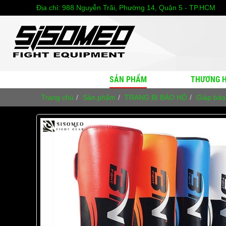
Địa chỉ:
988 Nguyễn Trãi, Phường 14, Quận 5 - TP.HCM
SẢN PHẨM
THƯƠNG H
Trang chủ
Sản phẩm
TRANG BỊ BẢO HỘ
Giáp bảo