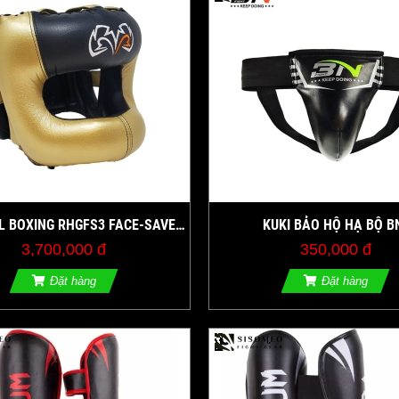
L BOXING RHGFS3 FACE-SAVER
KUKI BẢO HỘ HẠ BỘ B
HEADGEAR
3,700,000 đ
350,000 đ
Đặt hàng
Đặt hàng