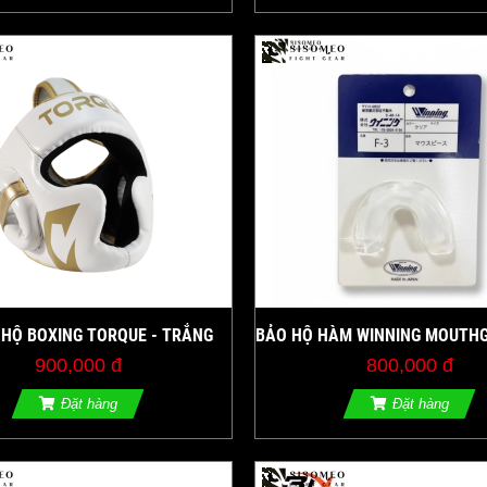
HỘ BOXING TORQUE - TRẮNG
BẢO HỘ HÀM WINNING MOUTHG
900,000 đ
800,000 đ
Đặt hàng
Đặt hàng