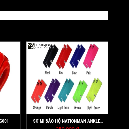
G001
SƠ MI BẢO HỘ NATIONMAN ANKLE
GUARD