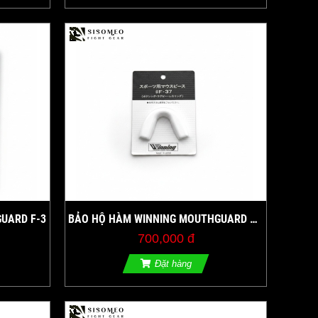
UARD F-3
BẢO HỘ HÀM WINNING MOUTHGUARD F-
37
700,000 đ
Đặt hàng