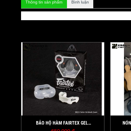
Thông tin sản phẩm
Bình luận
BẢO HỘ HÀM FAIRTEX GEL
NÓN
MOUTHGUARDS