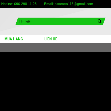
Hotline:
090 298 11 28
Email:
sisomeo113@gmail.com
MUA HÀNG
LIÊN HỆ