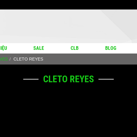
IỆU
SALE
CLB
BLOG
OVES
CLETO REYES
CLETO REYES