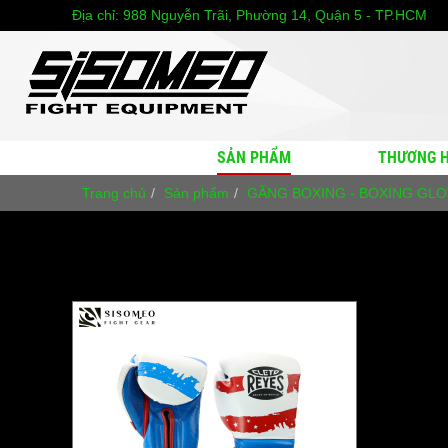
Địa chỉ:
988 Nguyễn Trãi, Phường 14, Quận 5 - TP.HCM
SẢN PHẨM
THƯƠNG H
Trang chủ
Sản phẩm
GĂNG BOXING - BOXING GL