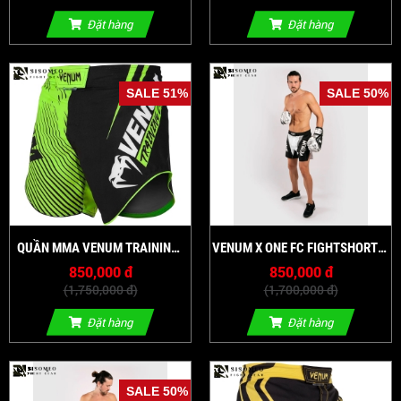
Đặt hàng
Đặt hàng
SALE 51%
SALE 50%
QUẦN MMA VENUM TRAINING
VENUM X ONE FC FIGHTSHORTS
CAMP 2.0 FIGHTSHORTS
- VENUM WHITE
850,000 đ
850,000 đ
(1,750,000 đ)
(1,700,000 đ)
Đặt hàng
Đặt hàng
SALE 50%