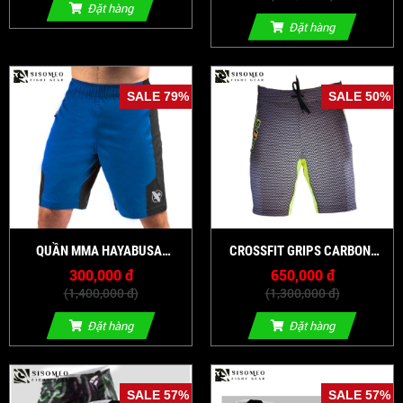
Đặt hàng
Đặt hàng
SALE 79%
SALE 50%
QUẦN MMA HAYABUSA
CROSSFIT GRIPS CARBON
LIGHTWEIGHT SHORTS - BLUE
TRAINING SHORTS -
300,000 đ
650,000 đ
BLACK/YELLOW
(1,400,000 đ)
(1,300,000 đ)
Đặt hàng
Đặt hàng
SALE 57%
SALE 57%