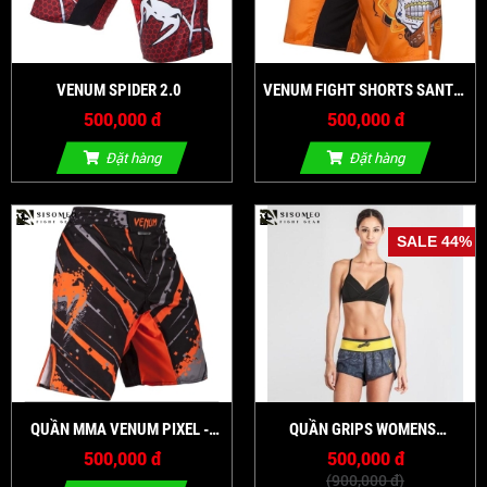
VENUM SPIDER 2.0
VENUM FIGHT SHORTS SANTA
MUERTE 2.0 ORANGE
500,000 đ
500,000 đ
Đặt hàng
Đặt hàng
SALE 44%
QUẦN MMA VENUM PIXEL -
QUẦN GRIPS WOMENS
ORANGE
FUNTIONAL TRAINING SHORTS
500,000 đ
500,000 đ
GREY CAMO
(900,000 đ)