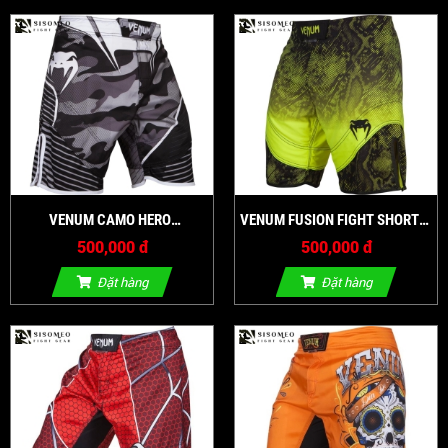
VENUM CAMO HERO
VENUM FUSION FIGHT SHORTS
FIGHTSHORTS - GRAY
BLACK YELLOW
500,000 đ
500,000 đ
Đặt hàng
Đặt hàng