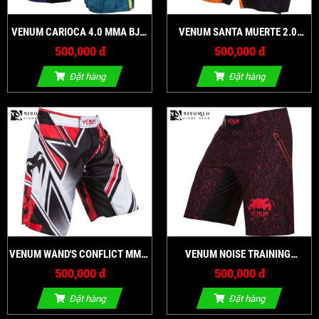
VENUM CARIOCA 4.0 MMA BJJ
VENUM SANTA MUERTE 2.0
GRAPPLING SHORTS BLUE BY
SHORTS - BLACK
500,000 đ
500,000 đ
VENUM
Đặt hàng
Đặt hàng
VENUM WAND'S CONFLICT MMA
VENUM NOISE TRAINING
SHORTS BLACK ICE RED
SHORTS
500,000 đ
500,000 đ
Đặt hàng
Đặt hàng