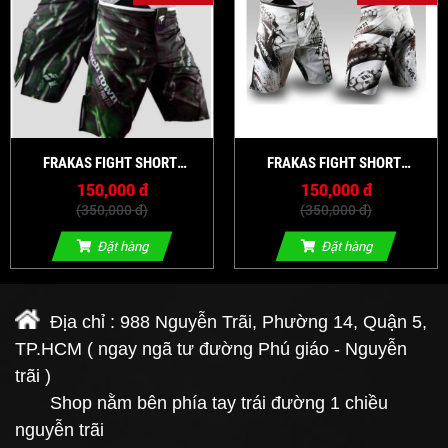
FRAKAS FIGHT SHORT
FRAKAS FIGHT SHORT
COLLECTION6
COLLECTION1
150,000 đ
150,000 đ
(350,000 đ)
(350,000 đ)
Đặt hàng
Đặt hàng
Địa chỉ : 988 Nguyễn Trãi, Phường 14, Quận 5,
TP.HCM ( ngay ngã tư đường Phú giáo - Nguyễn
trãi )
Shop nằm bên phía tay trái đường 1 chiều
nguyễn trãi