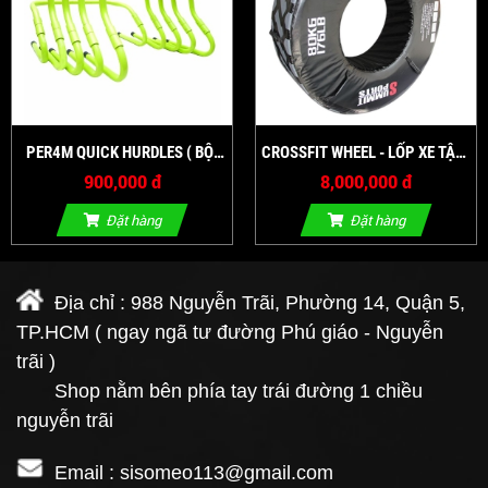
PER4M QUICK HURDLES ( BỘ
CROSSFIT WHEEL - LỐP XE TẬP
RÀO CẢN )
THỂ LỰC -40KG
900,000 đ
8,000,000 đ
Đặt hàng
Đặt hàng
Địa chỉ : 988 Nguyễn Trãi, Phường 14, Quận 5,
TP.HCM ( ngay ngã tư đường Phú giáo - Nguyễn
trãi )
Shop nằm bên phía tay trái đường 1 chiều
nguyễn trãi
Email : sisomeo113@gmail.com