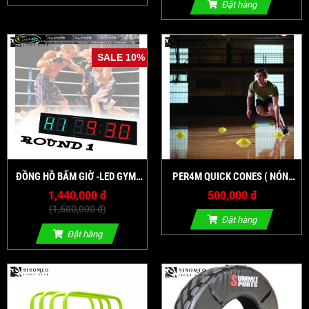
Đặt hàng
SALE 10%
ĐỒNG HỒ BẤM GIỜ -LED GYM
PER4M QUICK CONES ( NÓN
TIMER
CHIẾN THUẬT )
1,440,000 đ
500,000 đ
(1,600,000 đ)
Đặt hàng
Đặt hàng