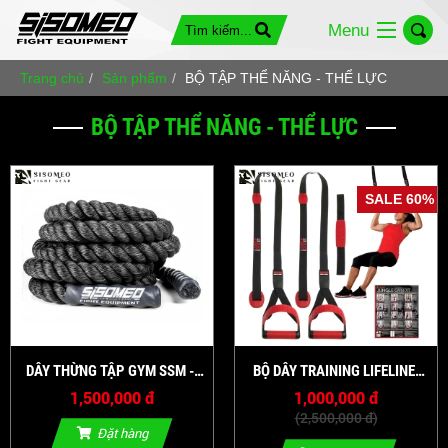
Menu
Trang chủ
Sản phẩm
BỘ TẬP THỂ NĂNG - THỂ LỰC
BỘ TẬP THỂ NĂNG - THỂ LỰC
SALE 60%
DÂY THỪNG TẬP GYM SSM -
BỘ DÂY TRAINING LIFELINE
MMA POWER ROPE ( DÂY DŨ
FITNESS JUNGLE GYM XT
1,500,000 đ
1,000,000 đ
CROSSFIT )
(2,500,000 đ)
Đặt hàng